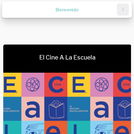
Salta al contenido principal
Bienvenido
Bloques
Bloques
El Cine A La Escuela