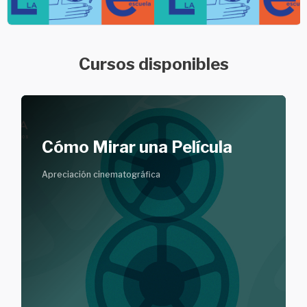
Cursos disponibles
Archivos del resumen del curso Cómo Mirar una Película
Nombre del curso
Archivos del resumen del curso
Cómo Mirar una Película
Apreciación cinematográfica