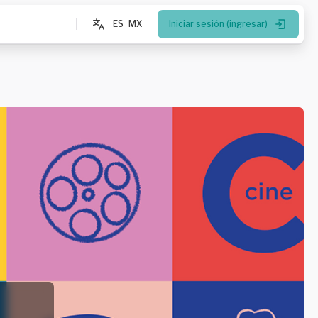
ES_MX
Iniciar sesión (ingresar)