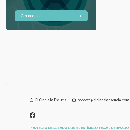
Get access
El Cine a la Escuela
soporte@elcinealaescuela.com